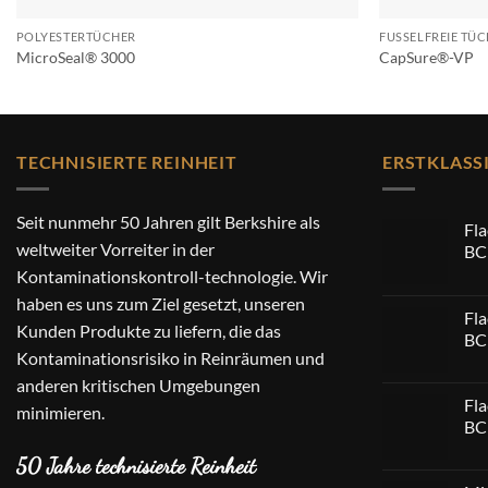
POLYESTERTÜCHER
FUSSELFREIE TÜ
MicroSeal® 3000
CapSure®-VP
TECHNISIERTE REINHEIT
ERSTKLASS
Seit nunmehr 50 Jahren gilt Berkshire als
Fl
weltweiter Vorreiter in der
BC
Kontaminationskontroll-technologie. Wir
haben es uns zum Ziel gesetzt, unseren
Fl
Kunden Produkte zu liefern, die das
BC
Kontaminationsrisiko in Reinräumen und
anderen kritischen Umgebungen
Fl
minimieren.
BC
50 Jahre technisierte Reinheit