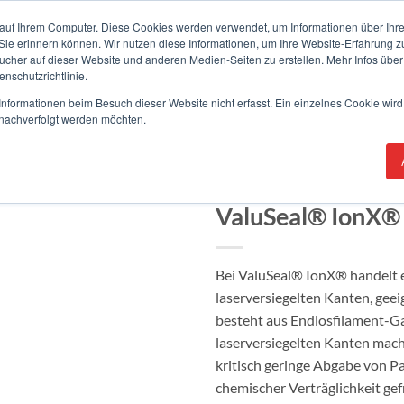
auf Ihrem Computer. Diese Cookies werden verwendet, um Informationen über Ihre 
 Sie erinnern können. Wir nutzen diese Informationen, um Ihre Website-Erfahrung 
her auf dieser Website und anderen Medien-Seiten zu erstellen. Mehr Infos über
nschutzrichtlinie.
ÜBER BERKSH
nformationen beim Besuch dieser Website nicht erfasst. Ein einzelnes Cookie wird
t nachverfolgt werden möchten.
OLYESTERTÜCHER
ValuSeal® IonX®
Bei ValuSeal® IonX® handelt 
laserversiegelten Kanten, gee
besteht aus Endlosfilament-G
laserversiegelten Kanten mac
kritisch geringe Abgabe von P
chemischer Verträglichkeit gef