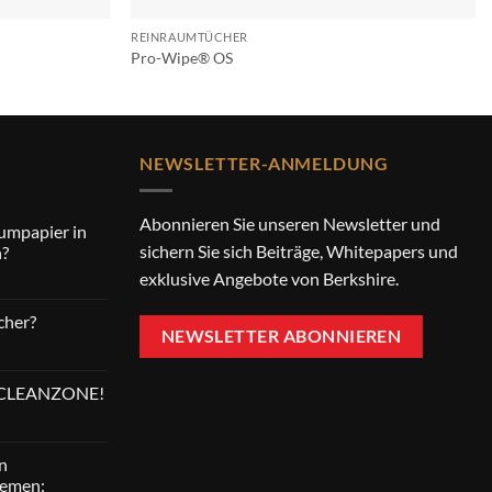
REINRAUMTÜCHER
Pro-Wipe® OS
NEWSLETTER-ANMELDUNG
Abonnieren Sie unseren Newsletter und
umpapier in
sichern Sie sich Beiträge, Whitepapers und
n?
exklusive Angebote von Berkshire.
m
cher?
NEWSLETTER ABONNIEREN
aumpapier
ei CLEANZONE!
hiedenen
aumtücher?
n?
hen
n
lemen: