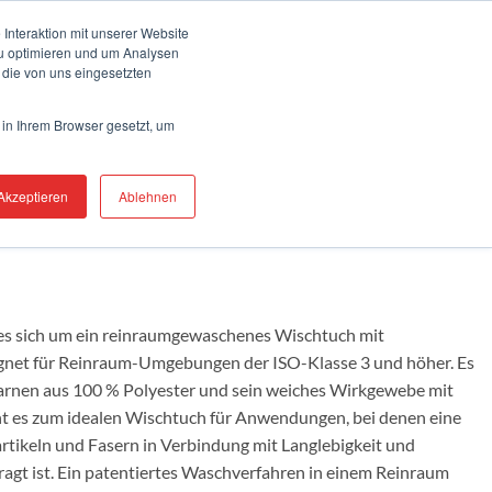
Kontakt
Vertreter finden
Services
Interaktion mit unserer Website
zu optimieren und um Analysen
 die von uns eingesetzten
IRE
BRANCHEN
PRODUKTE
RESSOURCEN
SUPPORT
 in Ihrem Browser gesetzt, um
Akzeptieren
Ablehnen
es sich um ein reinraumgewaschenes Wischtuch mit
ignet für Reinraum-Umgebungen der ISO-Klasse 3 und höher. Es
arnen aus 100 % Polyester und sein weiches Wirkgewebe mit
ht es zum idealen Wischtuch für Anwendungen, bei denen eine
artikeln und Fasern in Verbindung mit Langlebigkeit und
ragt ist. Ein patentiertes Waschverfahren in einem Reinraum