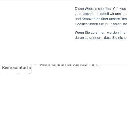
Zum
Herzlich willkommen auf unserer neuen Webseite!
Diese Website speichert Cookies 
Inhalt
zu erfassen und damit wir uns an
springen
und Kennzahlen über unsere Besuc
Cookies finden Sie in unserer Date
Wenn Sie ablehnen, werden Ihre I
daran zu erinnern, dass Sie nich
STARTSEITE
/
REINRAUMTÜCHER
/
P