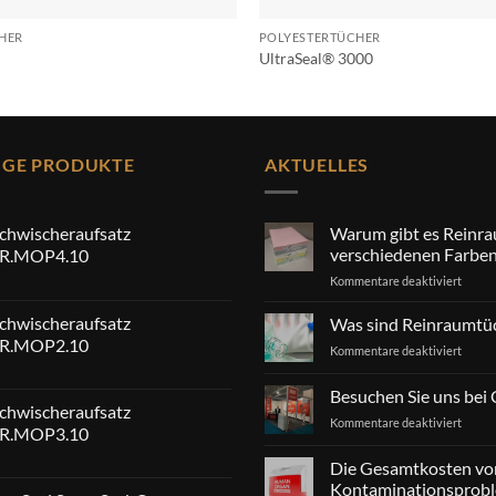
CHER
POLYESTERTÜCHER
UltraSeal® 3000
IGE PRODUKTE
AKTUELLES
achwischeraufsatz
Warum gibt es Reinra
verschiedenen Farbe
R.MOP4.10
für
Kommentare deaktiviert
Waru
gibt
achwischeraufsatz
Was sind Reinraumtü
es
R.MOP2.10
für
Kommentare deaktiviert
Reinr
Was
in
sind
Besuchen Sie uns b
versc
Reinr
achwischeraufsatz
Farbe
für
Kommentare deaktiviert
R.MOP3.10
Besuc
Sie
Die Gesamtkosten vo
uns
Kontaminationsprob