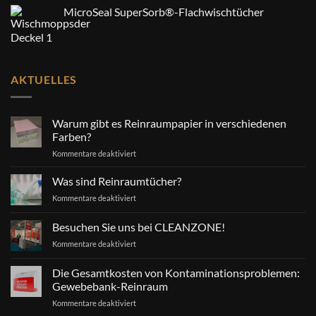
MicroSeal SuperSorb®-Flachwischtücher
AKTUELLES
Warum gibt es Reinraumpapier in verschiedenen
Farben?
für
Kommentare deaktiviert
Warum
gibt
Was sind Reinraumtücher?
es
für
Kommentare deaktiviert
Reinraumpapier
Was
in
sind
Besuchen Sie uns bei CLEANZONE!
verschiedenen
Reinraumtücher?
Farben?
für
Kommentare deaktiviert
Besuchen
Sie
Die Gesamtkosten von Kontaminationsproblemen:
uns
Gewebebank-Reinraum
bei
für
Kommentare deaktiviert
CLEANZONE!
Die