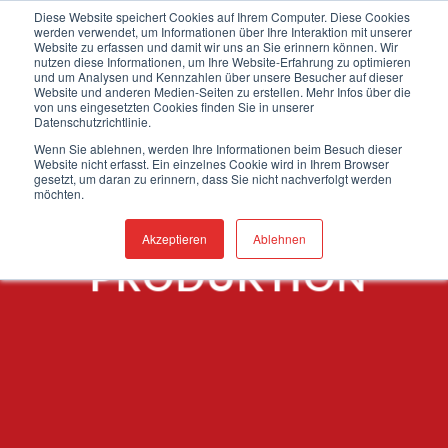
Zum
Herzlich willkommen auf unserer neuen Webseite!
Diese Website speichert Cookies auf Ihrem Computer. Diese Cookies
werden verwendet, um Informationen über Ihre Interaktion mit unserer
Inhalt
Website zu erfassen und damit wir uns an Sie erinnern können. Wir
springen
nutzen diese Informationen, um Ihre Website-Erfahrung zu optimieren
0
und um Analysen und Kennzahlen über unsere Besucher auf dieser
Website und anderen Medien-Seiten zu erstellen. Mehr Infos über die
von uns eingesetzten Cookies finden Sie in unserer
Datenschutzrichtlinie.
Wenn Sie ablehnen, werden Ihre Informationen beim Besuch dieser
Website nicht erfasst. Ein einzelnes Cookie wird in Ihrem Browser
gesetzt, um daran zu erinnern, dass Sie nicht nachverfolgt werden
möchten.
Akzeptieren
Ablehnen
PRODUKTION