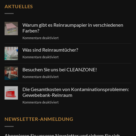
AKTUELLES
Warum gibt es Reinraumpapier in verschiedenen
Farben?
für
Kommentare deaktiviert
Warum
gibt
Was sind Reinraumtücher?
es
für
Kommentare deaktiviert
Reinraumpapier
Was
in
sind
Besuchen Sie uns bei CLEANZONE!
verschiedenen
Reinraumtücher?
Farben?
für
Kommentare deaktiviert
Besuchen
Sie
Die Gesamtkosten von Kontaminationsproblemen:
uns
Gewebebank-Reinraum
bei
für
Kommentare deaktiviert
CLEANZONE!
Die
Gesamtkosten
von
NEWSLETTER-ANMELDUNG
Kontaminationsproblemen:
Gewebebank-
Reinraum
Abonnieren Sie unseren Newsletter und sichern Sie sich