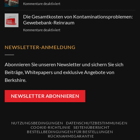
Farben?
für
Kommentare deaktiviert
Besuchen
Sie
Die Gesamtkosten von Kontaminationsproblemen:
uns
Gewebebank-Reinraum
bei
für
Kommentare deaktiviert
CLEANZONE!
Die
Gesamtkosten
von
NEWSLETTER-ANMELDUNG
Kontaminationsproblemen:
Gewebebank-
Reinraum
Abonnieren Sie unseren Newsletter und sichern Sie sich
Beiträge, Whitepapers und exklusive Angebote von
Berkshire.
NEWSLETTER ABONNIEREN
NUTZUNGSBEDINGUNGEN
DATENSCHUTZBESTIMMUNGEN
COOKIE-RICHTLINIE
SEITENÜBERSICHT
BESTELLBEDINGUNGEN FÜR BESTELLUNGEN
RÜCKNAHMEGARANTIE