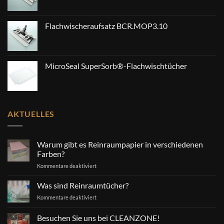
Flachwischeraufsatz BCR.MOP3.10
MicroSeal SuperSorb®-Flachwischtücher
AKTUELLES
Warum gibt es Reinraumpapier in verschiedenen
Farben?
für
Kommentare deaktiviert
Warum
gibt
Was sind Reinraumtücher?
es
für
Kommentare deaktiviert
Reinraumpapier
Was
in
sind
Besuchen Sie uns bei CLEANZONE!
verschiedenen
Reinraumtücher?