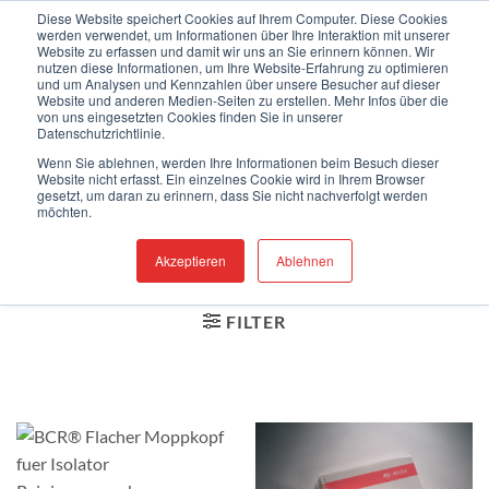
Zum
Herzlich willkommen auf unserer neuen Webseite!
Diese Website speichert Cookies auf Ihrem Computer. Diese Cookies
werden verwendet, um Informationen über Ihre Interaktion mit unserer
Inhalt
Website zu erfassen und damit wir uns an Sie erinnern können. Wir
springen
nutzen diese Informationen, um Ihre Website-Erfahrung zu optimieren
0
und um Analysen und Kennzahlen über unsere Besucher auf dieser
Website und anderen Medien-Seiten zu erstellen. Mehr Infos über die
von uns eingesetzten Cookies finden Sie in unserer
Pharmazie
Datenschutzrichtlinie.
Wenn Sie ablehnen, werden Ihre Informationen beim Besuch dieser
Website nicht erfasst. Ein einzelnes Cookie wird in Ihrem Browser
STARTSEITE
/
PRODUKTE
gesetzt, um daran zu erinnern, dass Sie nicht nachverfolgt werden
möchten.
VERSCHLAGWORTET MIT
Akzeptieren
Ablehnen
„PHARMAZIE“
FILTER